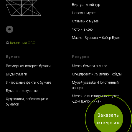
Виртуальный тур
Новости музея
Отзывы о музее
Фото и видео
Маскот Бузеона — бобер Бузя
©
К
омпания ОБФ
Бумага
Ресурсы
Всемирная история бумаги
Музеи бумаги в мире
Виды бумаги
Спецпроект к 75-летию Победы
Интересные факты о бумаге
Музей-усадьба «Полотняный
завод»
Бумага в искусстве
Музейно-выставочный центр
Художники, работающие с
«Дом Щепочкина»
бумагой
Заказать
экскурсию