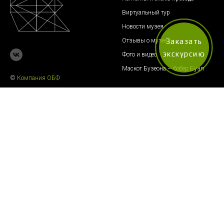
Виртуальный тур
Новости музея
Отзывы о музее
Заказать
экскурсию
Фото и видео
Маскот Бузеона — бобер Бузя
©
К
омпания ОБФ
Бумага
Ресурсы
Всемирная история бумаги
Музеи бумаги в мире
Виды бумаги
Спецпроект к 75-летию Победы
Интересные факты о бумаге
Музей-усадьба «Полотняный
завод»
Бумага в искусстве
Музейно-выставочный центр
Художники, работающие с
«Дом Щепочкина»
бумагой