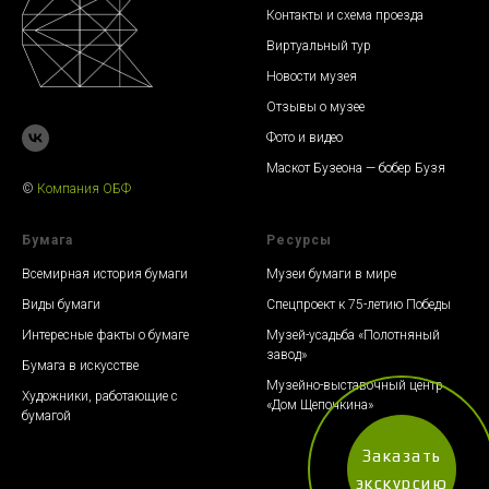
Контакты и схема проезда
Виртуальный тур
Новости музея
Отзывы о музее
Фото и видео
Маскот Бузеона — бобер Бузя
©
К
омпания ОБФ
Бумага
Ресурсы
Всемирная история бумаги
Музеи бумаги в мире
Виды бумаги
Спецпроект к 75-летию Победы
Интересные факты о бумаге
Музей-усадьба «Полотняный
завод»
Бумага в искусстве
Музейно-выставочный центр
Художники, работающие с
«Дом Щепочкина»
бумагой
Заказать
экскурсию