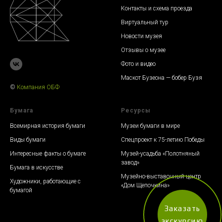
Контакты и схема проезда
Виртуальный тур
Новости музея
Отзывы о музее
Фото и видео
Маскот Бузеона — бобер Бузя
©
К
омпания ОБФ
Бумага
Ресурсы
Всемирная история бумаги
Музеи бумаги в мире
Виды бумаги
Спецпроект к 75-летию Победы
Интересные факты о бумаге
Музей-усадьба «Полотняный
завод»
Бумага в искусстве
Музейно-выставочный центр
Художники, работающие с
«Дом Щепочкина»
бумагой
Заказать
экскурсию